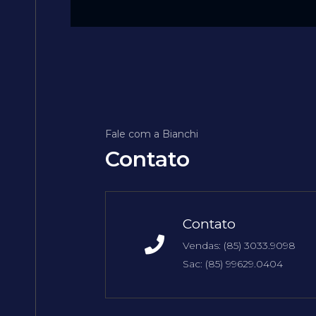
TATO
LETO
Fale com a Bianchi
Contato
Contato
Vendas: (85) 3033.9098
Sac: (85) 99629.0404