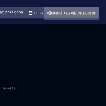
85) 3033.9098
contato@bianchiurbanismo.com.br
Segunda via do boleto
ma visita