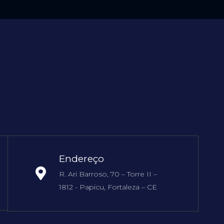
Endereço
R. Ari Barroso, 70 – Torre II –
1812 - Papicu, Fortaleza – CE